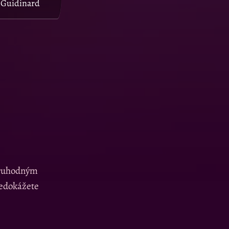
Guidinard
zoruhodným
nedokážete