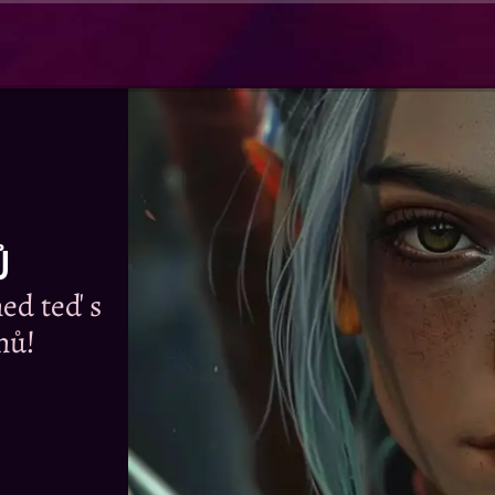
Ů
ed teď s
nů!