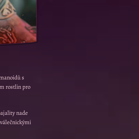
umanoidů s
m rostlin pro
oajality nade
t válečnickými