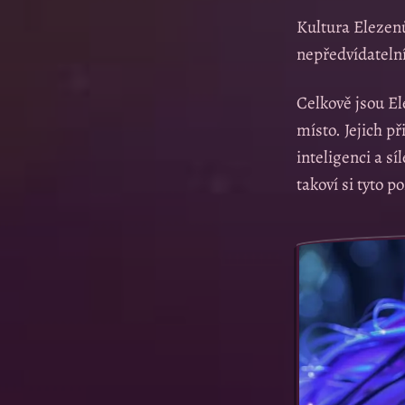
Kultura Elezenů
nepředvídatelní
Celkově jsou El
místo. Jejich př
inteligenci a 
takoví si tyto 