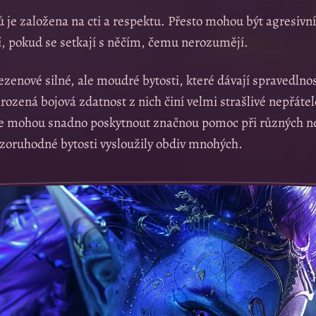
 je založena na cti a respektu. Přesto mohou být agresivní
, pokud se setkají s něčím, čemu nerozumějí.
ezenové silné, ale moudré bytosti, které dávají spravedlnos
irozená bojová zdatnost z nich činí velmi strašlivé nepřátel
síle mohou snadno poskytnout značnou pomoc při různých n
pozoruhodné bytosti vysloužily obdiv mnohých.