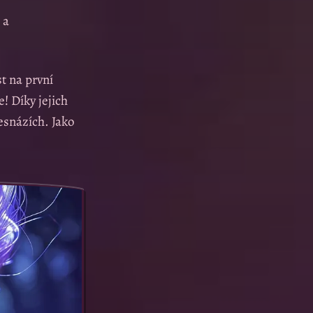
 a
t na první
e! Díky jejich
esnázích. Jako