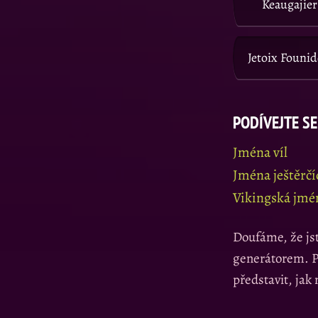
Keaugajier
Jetoix Founid
PODÍVEJTE SE
Jména víl
Jména ještěrčíc
Vikingská jmé
Doufáme, že js
generátorem. Po
představit, jak