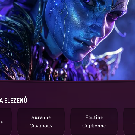
A ELEZENŮ
Aurenne
Eautine
ux
U
Cuvuhoux
Gujilionne