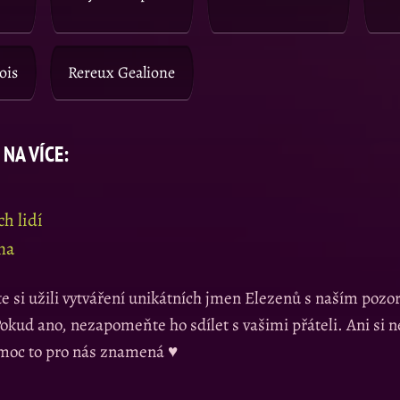
ois
Rereux Gealione
 NA VÍCE:
h lidí
na
te si užili vytváření unikátních jmen Elezenů s naším po
kud ano, nezapomeňte ho sdílet s vašimi přáteli. Ani si 
 moc to pro nás znamená ♥