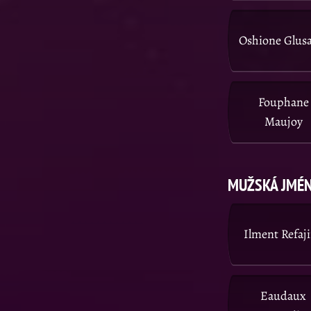
Oshione Glus
Fouphane
Maujoy
MUŽSKÁ JMÉN
Ilment Refaj
Eaudaux