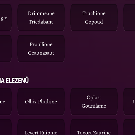
Drimmeane
Truchione
agie
Triedabant
Gopoud
Proullione
Geaunasaut
A ELEZENŮ
Oplort
ine
Olbix Phuhine
I
Gounilame
Leyert Ruipine
Toxort Zaurine