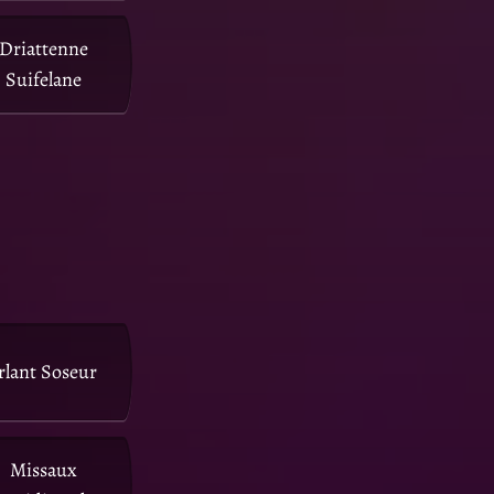
Driattenne
Suifelane
rlant Soseur
Missaux