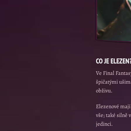
CO JE ELEZEN
Ve Final Fanta
špičatými ušima
obživu.
Elezenové mají v
vše; také silně
jedinci.