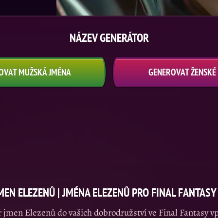
NÁZEV GENERÁTOR
OVAT MUŽSKÁ JMÉNA
GENEROVAT ŽENSKÉ
MEN ELEZENŮ | JMÉNA ELEZENŮ PRO FINAL FANTASY
 jmen Elezenů do vašich dobrodružství ve Final Fantasy vp