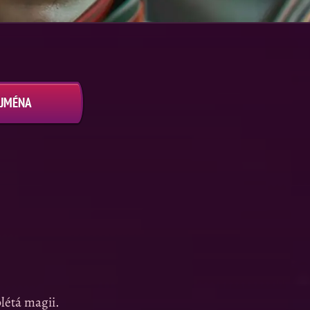
 JMÉNA
létá magii.