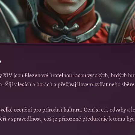
?
sy XIV jsou Elezenové hratelnou rasou vysokých, hrdých h
. Žijí v lesích a horách a přežívají lovem zvířat nebo sběre
elké ocenění pro přírodu i kulturu. Cení si cti, odvahy a l
 věří v spravedlnost, což je přirozeně předurčuje k tomu bý