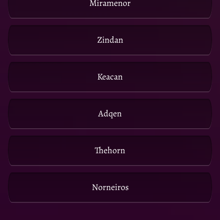
Miramenor
Zindan
Keacan
Adqen
Thehorn
Norneiros