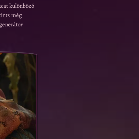
ucat különböző
tints még
 generátor