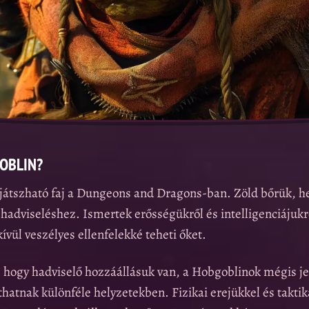
GOBLIN?
játszható faj a Dungeons and Dragons-ban. Zöld bőrük, he
hadviseléshez. Ismertek erősségükről és intelligenciájukr
ívül veszélyes ellenfelekké teheti őket.
 hogy hadviselő hozzáállásuk van, a Hobgoblinok mégis je
thatnak különféle helyzetekben. Fizikai erejükkel és taktik