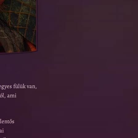
gyes fülük van,
ól, ami
lentős
ai