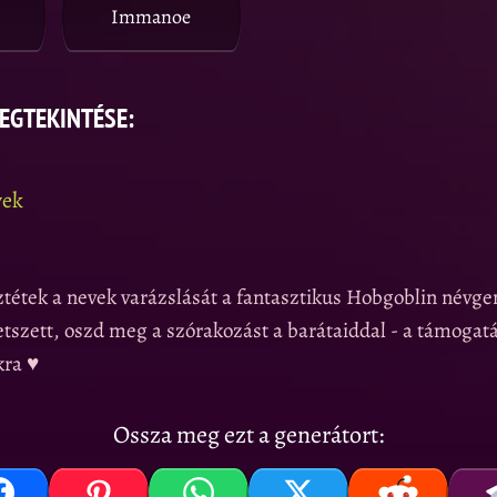
Immanoe
EGTEKINTÉSE:
vek
tétek a nevek varázslását a fantasztikus Hobgoblin névge
tszett, oszd meg a szórakozást a barátaiddal - a támogatá
kra ♥
Ossza meg ezt a generátort: