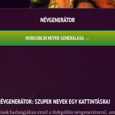
NÉVGENERÁTOR
HOBGOBLIN NEVEK GENERÁLÁSA →
ÉVGENERÁTOR: SZUPER NEVEK EGY KATTINTÁSRA!
linok barlangjában ezzel a Hobgoblin névgenerátorral, am