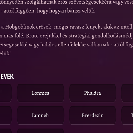
 könnyedén szolgálhatnak erős szövetségesekként vagy ves
- attól függően, hogy hogyan bánsz velük!
 Hobgoblinok erősek, mégis ravasz lények, akik az intell
n más fölé. Brute erejükkel és stratégiai gondolkodásmód
tségesekké vagy halálos ellenfelekké válhatnak - attól fü
elük!
NEVEK
Lonmea
Phaldra
Iamneh
Brerdezin