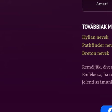
Amari
TOVÁBBIAK M
Hylian nevek
Pathfinder ne
Breton nevek
Reméljük, élvez
Emlékezz, ha te
jelenti számun