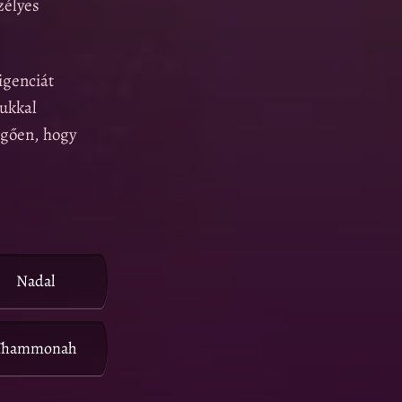
zélyes
igenciát
jukkal
ggően, hogy
Nadal
Thammonah