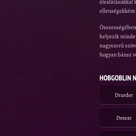
éleslátásukkal
ellenségekként 
Összességében a
helyezik minde
nagyszerű szöve
hogyan bánsz v
HOBGOBLIN 
Drarder
Desear