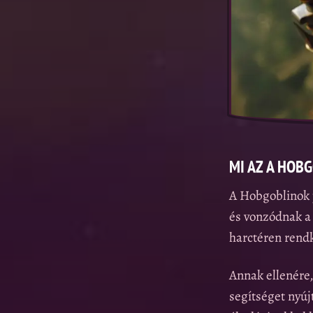
MI AZ A HOB
A Hobgoblinok 
és vonzódnak a 
harctéren rendk
Annak ellenére,
segítséget nyúj