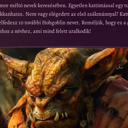
emre méltó nevek keresésében. Egyetlen kattintással egy t
ukkanhatsz. Nem vagy elégedett az első zsákmánnyal? Kat
elfedezz 10 további Hobgoblin nevet. Reméljük, hogy ez a
hhoz a névhez, ami mind felett uralkodik!