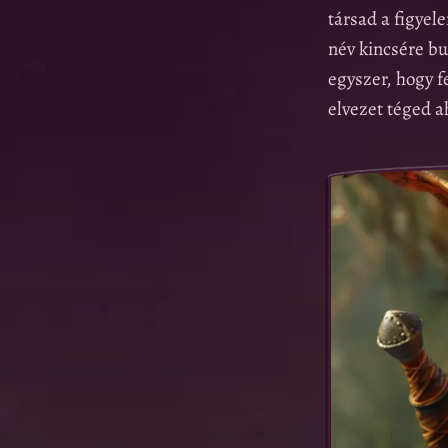
társad a figyel
név kincsére b
egyszer, hogy f
elvezet téged a