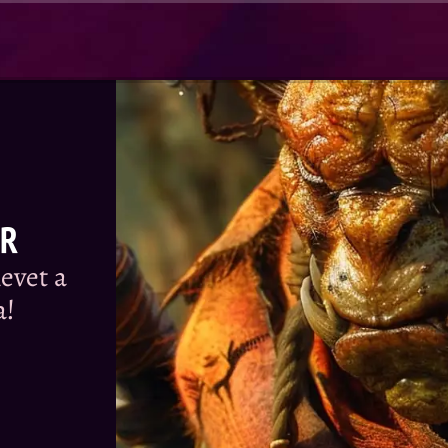
OR
evet a
a!