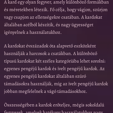
A kard egy olyan fegyver, amely különböző formákban
és méretekben létezik. Fő célja, hogy vágjon, szúrjon
vagy csapjon az ellenségekre csatában. A kardokat
általában acélból készítik, és nagy ügyességet
igényelnek a használatukhoz.
A kardokat évszázadok óta alapvető eszközként
használják a harcosok a csatákban. A különböző
típusú kardokat két széles kategóriába lehet sorolni:
egyenes pengéjű kardok és ívelt pengéjű kardok. Az
egyenes pengéjű kardokat általában szúró
támadásokra használják, míg az ívelt pengéjű kardok
jobban megfelelnek a vágó támadásokhoz.
Összességében a kardok erőteljes, mégis sokoldalú
fegyverek, amelyek hatékony használatukhoz nagy