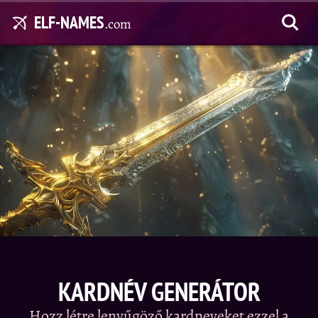
ELF-NAMES
.com
KARDNÉV GENERÁTOR
Hozz létre lenyűgöző kardneveket ezzel a