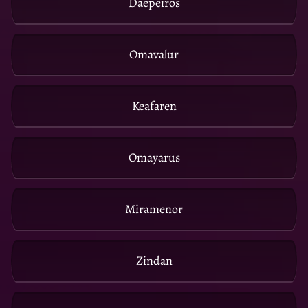
Daepeiros
Omavalur
Keafaren
Omayarus
Miramenor
Zindan