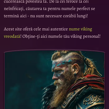
cucerească povestea ta. De la cei feroce la cei
neînfricați, căutarea ta pentru numele perfect se
termină aici - nu sunt necesare corăbii lungi!
Acest site oferă cele mai autentice
nume viking
vreodată
! Obține-ți aici numele tău viking personal!